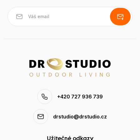
+420 727 936 739
drstudio@drstudio.cz
Užitečné odkazy