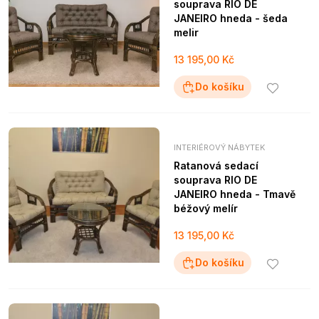
souprava RIO DE
JANEIRO hneda - šeda
melir
13 195,00 Kč
Do košíku
INTERIÉROVÝ NÁBYTEK
Ratanová sedací
souprava RIO DE
JANEIRO hneda - Tmavě
béžový melír
13 195,00 Kč
Do košíku