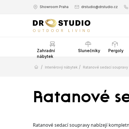
Showroom Praha
drstudio@drstudio.cz
Zahradní
Slunečníky
Pergoly
nábytek
/
/
Interiérový nábytek
Ratanové sedací soupravy
Ratanové s
Ratanové sedací soupravy nabízejí kompletn