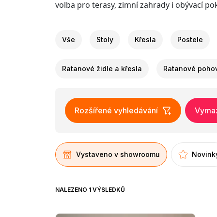
volba pro terasy, zimní zahrady i obývací po
Vše
Stoly
Křesla
Postele
Ratanové židle a křesla
Ratanové poho
Rozšířené vyhledávání
Vymaza
Vystaveno v showroomu
Novink
NALEZENO 1 VÝSLEDKŮ