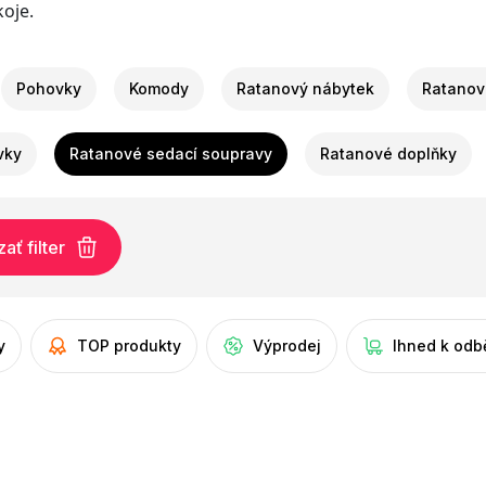
koje.
Pohovky
Komody
Ratanový nábytek
Ratanov
vky
Ratanové sedací soupravy
Ratanové doplňky
ť filter
y
TOP produkty
Výprodej
Ihned k odb