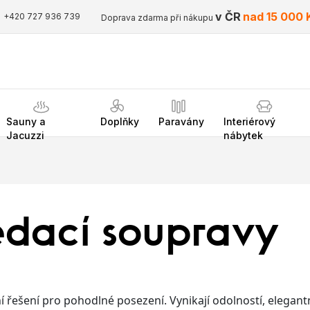
v ČR
nad 15 000 
+420 727 936 739
Doprava zdarma při nákupu
Sauny a
Doplňky
Paravány
Interiérový
Jacuzzi
nábytek
edací soupravy
í řešení pro pohodlné posezení. Vynikají odolností, elega