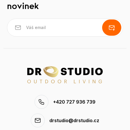
novinek
+420 727 936 739
drstudio@drstudio.cz