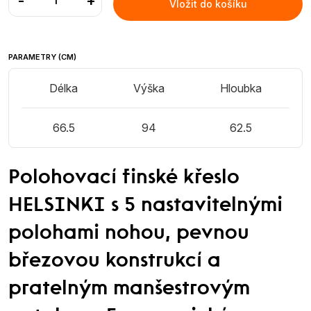
-
+
Vložit do košíku
PARAMETRY (CM)
Délka
Výška
Hloubka
66.5
94
62.5
Polohovací finské křeslo
HELSINKI s 5 nastavitelnými
polohami nohou, pevnou
březovou konstrukcí a
pratelným manšestrovým