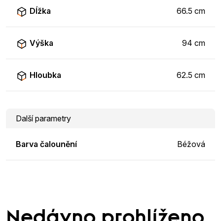
Dĺžka
66.5 cm
Výška
94 cm
Hloubka
62.5 cm
Další parametry
Barva čalounění
Béžová
Nedávno prohlíženo