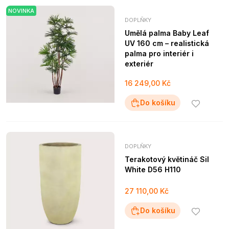
NOVINKA
DOPLŇKY
Umělá palma Baby Leaf
UV 160 cm – realistická
palma pro interiér i
exteriér
16 249,00 Kč
Do košíku
DOPLŇKY
Terakotový květináč Sil
White D56 H110
27 110,00 Kč
Do košíku