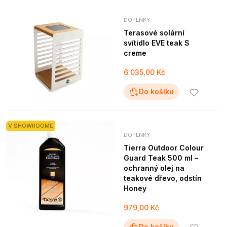
DOPLŇKY
Terasové solární
svítidlo EVE teak S
creme
6 035,00 Kč
Do košíku
V SHOWROOME
DOPLŇKY
Tierra Outdoor Colour
Guard Teak 500 ml –
ochranný olej na
teakové dřevo, odstín
Honey
979,00 Kč
Do košíku