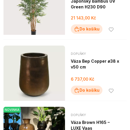
Japonský Bambus UV
Green H230 D90
21 143,00 Kč
Do košíku
DOPLŇKY
Váza Bep Copper ø38 x
v50 cm
6 737,00 Kč
Do košíku
NOVINKA
DOPLŇKY
Váza Brown H165 –
LUXE Vaas