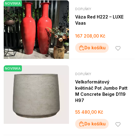
NOVINKA
DOPLŇKY
Váza Red H222 – LUXE
Vaas
167 208,00 Kč
Do košíku
NOVINKA
DOPLŇKY
Velkoformátový
květináč Pot Jumbo Patt
M Concrete Beige D119
H97
55 480,00 Kč
Do košíku