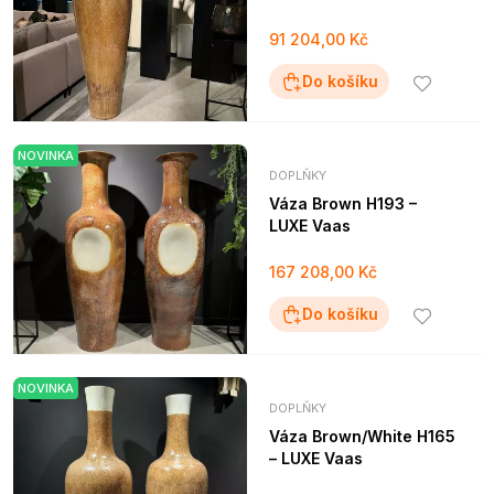
91 204,00 Kč
Do košíku
NOVINKA
DOPLŇKY
Váza Brown H193 –
LUXE Vaas
167 208,00 Kč
Do košíku
NOVINKA
DOPLŇKY
Váza Brown/White H165
– LUXE Vaas