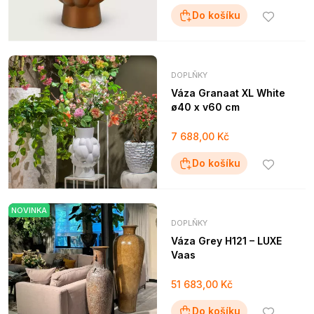
Do košíku
DOPLŇKY
Váza Granaat XL White
ø40 x v60 cm
7 688,00 Kč
Do košíku
NOVINKA
DOPLŇKY
Váza Grey H121 – LUXE
Vaas
51 683,00 Kč
Do košíku