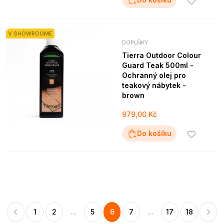
V SHOWROOME
DOPLŇKY
Tierra Outdoor Colour
Guard Teak 500ml -
Ochranný olej pro
teakový nábytek -
brown
979,00 Kč
Do košíku
1
2
...
5
6
7
...
17
18