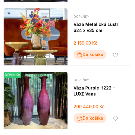
DOPLŇKY
Váza Metalická Lustr
ø24 x v35 cm
2 159,00 Kč
Do košíku
NOVINKA
DOPLŇKY
Váza Purple H222 –
LUXE Vaas
200 449,00 Kč
Do košíku