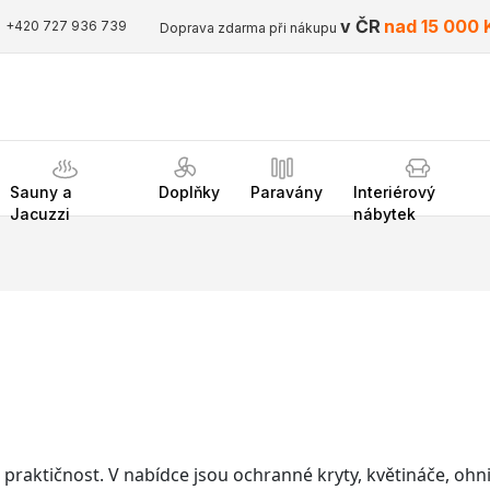
v ČR
nad 15 000 
+420 727 936 739
Doprava zdarma při nákupu
Sauny a
Doplňky
Paravány
Interiérový
Jacuzzi
nábytek
praktičnost. V nabídce jsou ochranné kryty, květináče, ohniště,