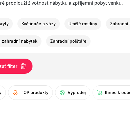
ré prodlouží životnost nábytku a zpříjemní pobyt venku.
ryty
Květináče a vázy
Umělé rostliny
Zahradní 
na zahradní nábytek
Zahradní polštáře
ť filter
y
TOP produkty
Výprodej
Ihned k odb