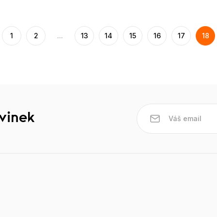
1
2
...
13
14
15
16
17
18
ovinek