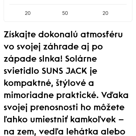
20
50
20
Získajte dokonalú atmosféru
vo svojej záhrade aj po
západe slnka! Solárne
svietidlo SUNS JACK je
kompaktné, štýlové a
mimoriadne praktické. Vďaka
svojej prenosnosti ho môžete
ľahko umiestniť kamkoľvek –
na zem, vedľa lehátka alebo