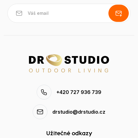
+420 727 936 739
drstudio@drstudio.cz
Užitečné odkazy