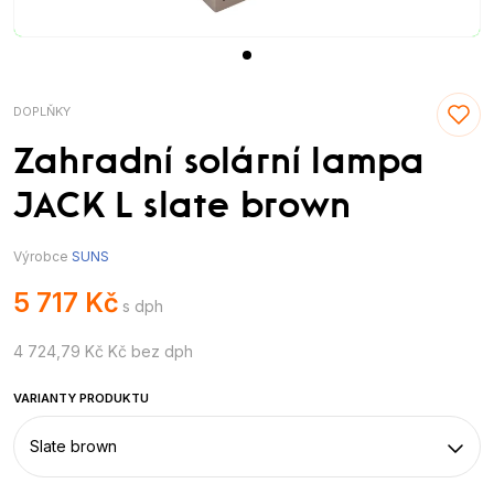
DOPLŇKY
Zahradní solární lampa
JACK L slate brown
Výrobce
SUNS
5 717 Kč
s dph
4 724,79 Kč Kč bez dph
VARIANTY PRODUKTU
Slate brown