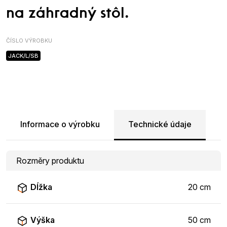
na záhradný stôl.
ČÍSLO VÝROBKU
JACK/L/SB
Informace o výrobku
Technické údaje
Rozměry produktu
Dĺžka
20 cm
Výška
50 cm