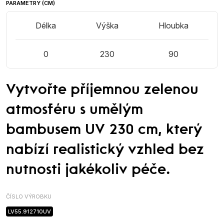
PARAMETRY (CM)
Délka
Výška
Hloubka
0
230
90
Vytvořte příjemnou zelenou
atmosféru s umělým
bambusem UV 230 cm, který
nabízí realistický vzhled bez
nutnosti jakékoliv péče.
ČÍSLO VÝROBKU
LV55.912710UV