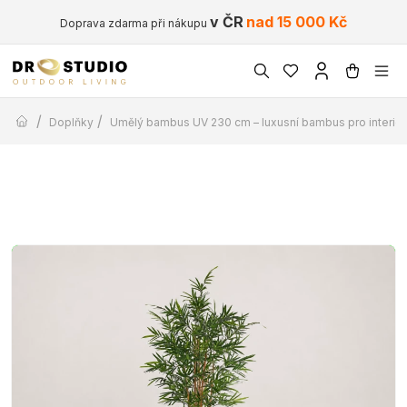
v ČR
nad 15 000 Kč
Doprava zdarma při nákupu
/
/
Doplňky
Umělý bambus UV 230 cm – luxusní bambus pro interiér i