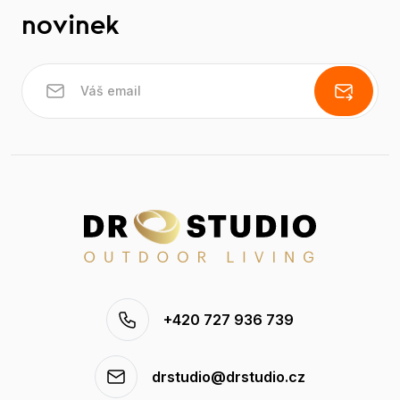
novinek
+420 727 936 739
drstudio@drstudio.cz