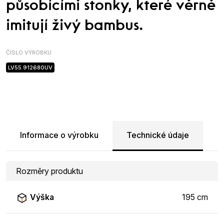
působícími stonky, které věrně
imitují živý bambus.
ČÍSLO VÝROBKU
LV55.912680UV
Informace o výrobku
Technické údaje
Rozměry produktu
Výška
195 cm