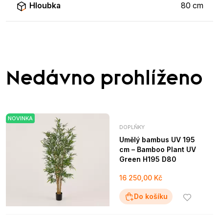
Hloubka
80 cm
Nedávno prohlíženo
NOVINKA
DOPLŇKY
Umělý bambus UV 195
cm – Bamboo Plant UV
Green H195 D80
16 250,00 Kč
Do košíku