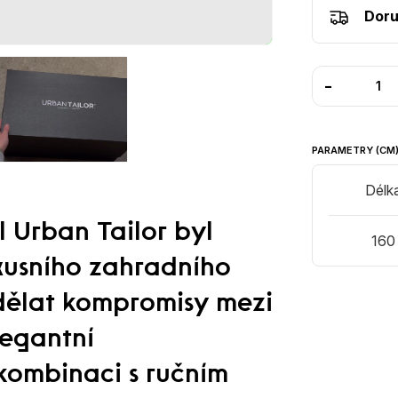
Doru
-
PARAMETRY (CM
Délk
 Urban Tailor byl
160
xusního zahradního
 dělat kompromisy mezi
legantní
 kombinaci s ručním