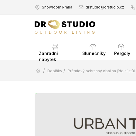
Showroom Praha
drstudio@drstudio.cz
Zahradní
Slunečníky
Pergoly
nábytek
/
/
Doplňky
Prémiový ochranný obal na jídelní st