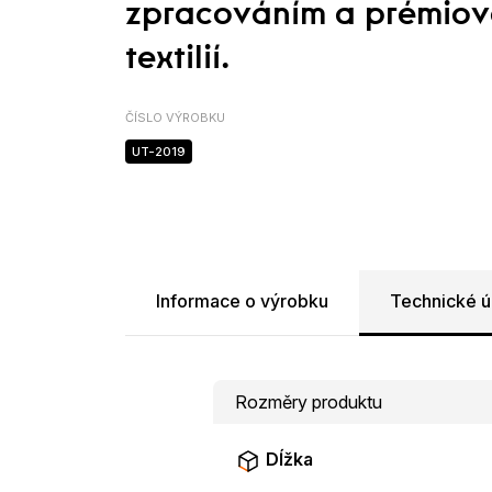
zpracováním a prémiov
textilií.
ČÍSLO VÝROBKU
UT-2019
Informace o výrobku
Technické ú
Rozměry produktu
Dĺžka