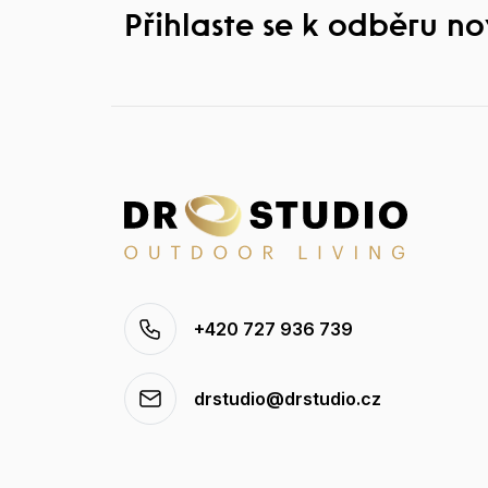
Přihlaste se k odběru n
+420 727 936 739
drstudio@drstudio.cz