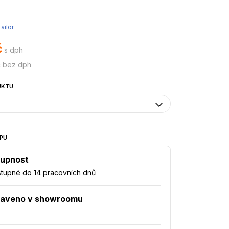
ailor
č
s dph
č bez dph
UKTU
PU
upnost
tupné do 14 pracovních dnů
taveno v showroomu