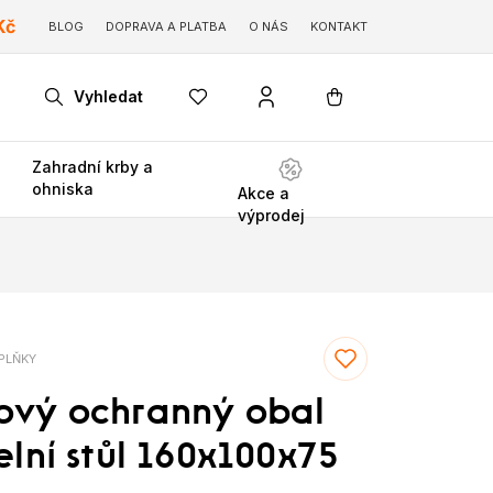
Kč
BLOG
DOPRAVA A PLATBA
O NÁS
KONTAKT
Vyhledat
Zahradní krby a
ohniska
Akce a
výprodej
PLŇKY
ový ochranný obal
elní stůl 160x100x75