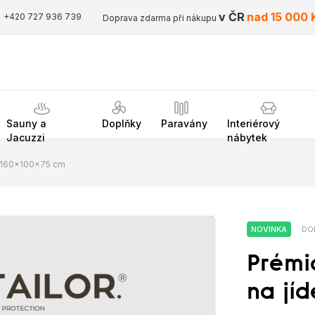
v ČR
nad 15 000 
+420 727 936 739
Doprava zdarma při nákupu
Sauny a
Doplňky
Paravány
Interiérový
Jacuzzi
nábytek
ůl 160x100x75 cm
NOVINKA
DO
Prémi
na jíd