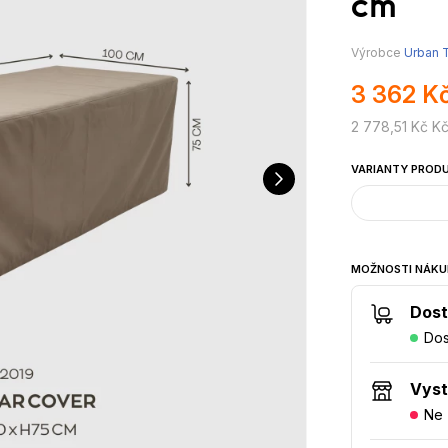
cm
Výrobce
Urban T
3 362 K
2 778,51 Kč K
VARIANTY PROD
MOŽNOSTI NÁKU
Dost
Dos
Vys
Ne