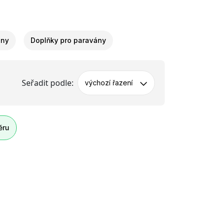
ány
Doplňky pro paravány
Seřadit podle:
výchozí řazení
ěru