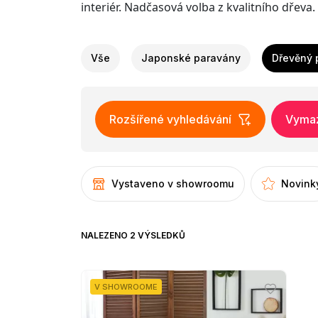
interiér. Nadčasová volba z kvalitního dřeva.
Vše
Japonské paravány
Dřevěný 
Rozšířené vyhledávání
Vymaza
Vystaveno v showroomu
Novink
NALEZENO 2 VÝSLEDKŮ
V SHOWROOME