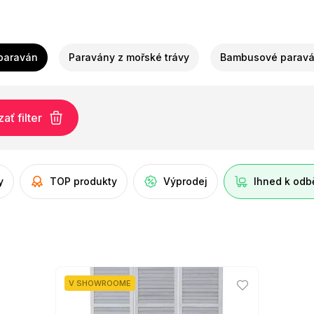
paraván
Paravány z mořské trávy
Bambusové parav
ť filter
y
TOP produkty
Výprodej
Ihned k odb
V SHOWROOME