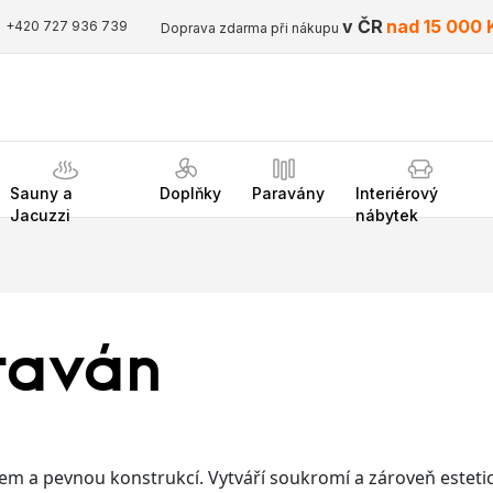
v ČR
nad 15 000 
+420 727 936 739
Doprava zdarma při nákupu
Sauny a
Doplňky
Paravány
Interiérový
Jacuzzi
nábytek
raván
em a pevnou konstrukcí. Vytváří soukromí a zároveň estetic