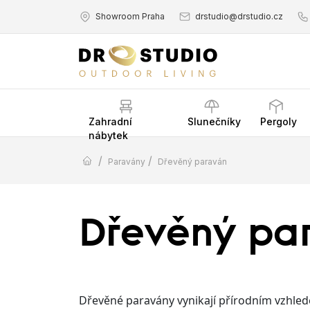
Showroom Praha
drstudio@drstudio.cz
Zahradní
Slunečníky
Pergoly
nábytek
/
/
Paravány
Dřevěný paraván
Dřevěný pa
Dřevěné paravány vynikají přírodním vzhled